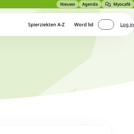
Meta
Nieuws
Agenda
Myocafé
navigation
Main
Seconda
Spierziekten A-Z
Word lid
Log in
navigation
Zoek
navigati